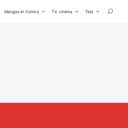
×
Mangas et Comics
TV, cinéma
Test