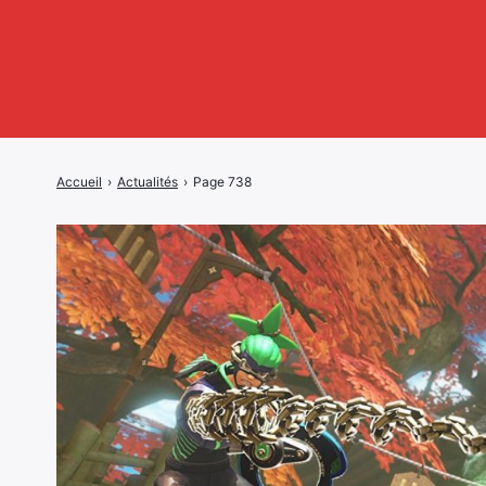
Accueil
›
Actualités
›
Page 738