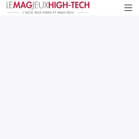
Jeux Vidéo
PC et Hardware
Smartphone et Tablettes
High-Tech
Mangas et Comics
TV, cinéma
Test