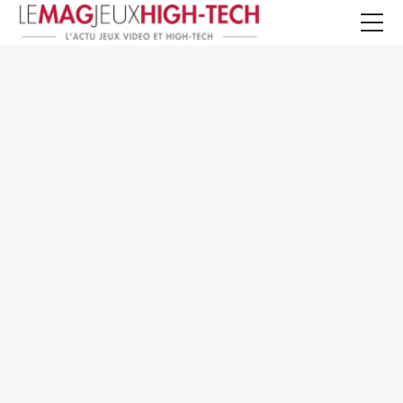
Jeux Vidéo
PC et Hardware
Smartphone et Tablettes
High-Tech
Mangas et Comics
TV, cinéma
Test